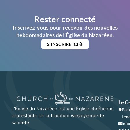
Rester connecté
Inscrivez-vous pour recevoir des nouvelles
hebdomadaires de l'Église du Nazaréen.
S'INSCRIRE ICI
Le C
L’Église du Nazaréen est une Église chrétienne
Park
protestante de la tradition wesleyenne-de
Lene
sainteté.
info