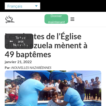
Français
Donner
maintenant
Les plantes de l’Église
Retour
aux
du Venezuela mènent à
Nouvelles
49 baptêmes
janvier 21, 2022
Par :
NOUVELLES NAZARÉENNES