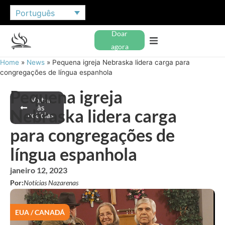
Português
Doar
agora
Home
»
News
»
Pequena igreja Nebraska lidera carga para
congregações de língua espanhola
Pequena igreja
Voltar
às
Nebraska lidera carga
notícias
para congregações de
língua espanhola
janeiro 12, 2023
Por:
Notícias Nazarenas
EUA / CANADÁ