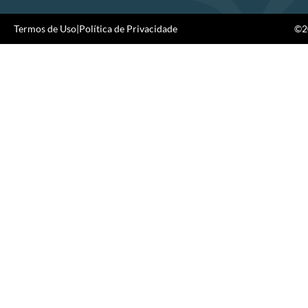
Termos de Uso
|
Política de Privacidade
©20