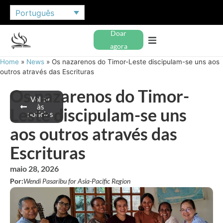
Português
Doar
agora
Home
»
News
»
Os nazarenos do Timor-Leste discipulam-se uns aos
outros através das Escrituras
Os nazarenos do Timor-
Voltar
às
Leste discipulam-se uns
notícias
aos outros através das
Escrituras
maio 28, 2026
Por:
Wendi Pasaribu for Asia-Pacific Region