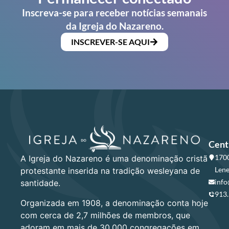
Inscreva-se para receber notícias semanais
da Igreja do Nazareno.
INSCREVER-SE AQUI
Cent
1700
A Igreja do Nazareno é uma denominação cristã
Lene
protestante inserida na tradição wesleyana de
info
santidade.
913
Organizada em 1908, a denominação conta hoje
com cerca de 2,7 milhões de membros, que
adoram em mais de 30.000 congregações em