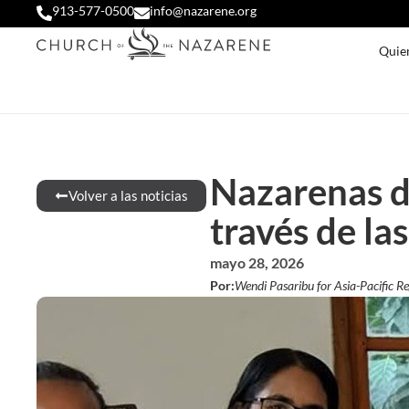
913-577-0500
info@nazarene.org
Quie
Nazarenas de
Volver a las noticias
través de las
mayo 28, 2026
Por:
Wendi Pasaribu for Asia-Pacific R