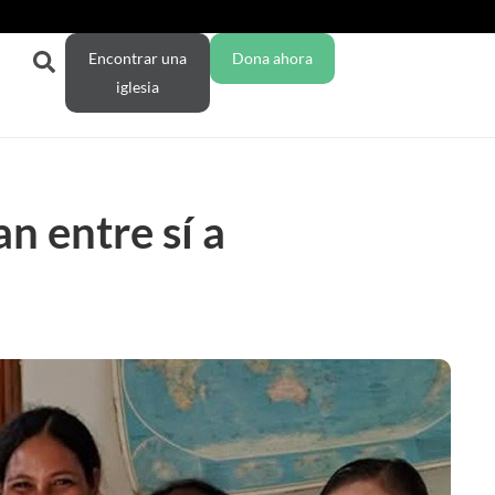
Encontrar una
Dona ahora
iglesia
n entre sí a