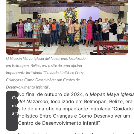
O Mopán Maya Iglesia del Nazareno, localizado
em Belmopan, Belize, era o site de uma oficina
impactante intitulada "Cuidado Holístico Entre
Crianças e Como Desenvolver um Centro de
Desenvolvimento Infantil".
No final de outubro de 2024, o
Mopán Maya Iglesi
Compartilhar
del Nazareno
, localizado em Belmopan, Belize, era
este
site de uma oficina impactante intitulada “Cuidado
artigo
Holístico Entre Crianças e Como Desenvolver um
Centro de Desenvolvimento Infantil”.