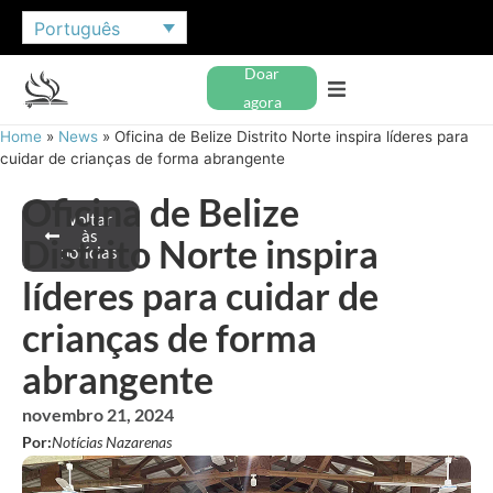
Português
Doar
agora
Home
»
News
»
Oficina de Belize Distrito Norte inspira líderes para
cuidar de crianças de forma abrangente
Oficina de Belize
Voltar
às
Distrito Norte inspira
notícias
líderes para cuidar de
crianças de forma
abrangente
novembro 21, 2024
Por:
Notícias Nazarenas