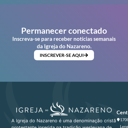
Permanecer conectado
Inscreva-se para receber notícias semanais
da Igreja do Nazareno.
INSCREVER-SE AQUI
Cent
1700
A Igreja do Nazareno é uma denominação cristã
Lene
protestante inserida na tradição wesleyana de