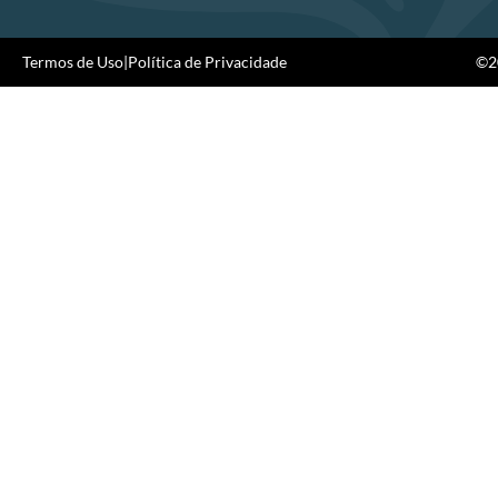
Termos de Uso
|
Política de Privacidade
©20