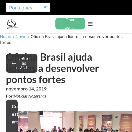
Português
Doar
agora
Home
»
News
»
Oficina Brasil ajuda líderes a desenvolver pontos
fortes
Oficina Brasil ajuda
Voltar
às
líderes a desenvolver
notícias
pontos fortes
novembro 14, 2019
Por:
Notícias Nazarenas
Compartilhar
este
artigo