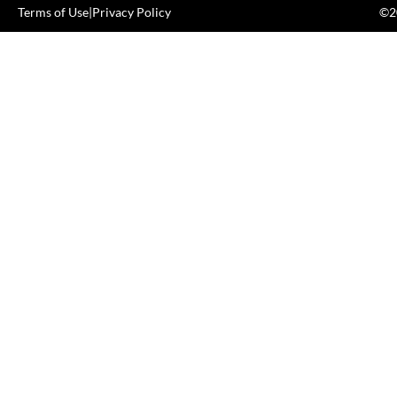
Terms of Use
|
Privacy Policy
©20