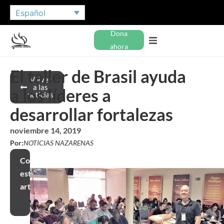
Español
Dona
ahora
El taller de Brasil ayuda
Volver
a las
a los líderes a
noticias
desarrollar fortalezas
noviembre 14, 2019
Por:
NOTICIAS NAZARENAS
Compartir
este
artículo