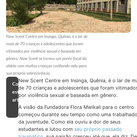
New Scent Centre em Insinga, Quênia, é o lar de
mais de 70 crianças e adolescentes que foram
vitimados por violência sexual e baseada em
gênero. New Scent se tornou um ponto focal da
aldeia com muitas crianças confiando nela para
sua própria sobrevivência.
New Scent Centre em Insinga, Quênia, é o lar de m
Compartilhar
de 70 crianças e adolescentes que foram vitimado
este
por violência sexual e baseada em gênero.
artigo
A visão da Fundadora Flora Mwikali para o centro
começou durante seu tempo como uma trabalhado
da juventude. Como ela ouviu a dor de seus
estudantes e lutou com
seu próprio passado
traumático
, sua paixão cresceu até que, ela diz, D