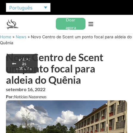
Português
Doar
agora
Home
»
News
»
Novo Centro de Scent um ponto focal para aldeia do
Quênia
Novo Centro de Scent
Voltar
às
um ponto focal para
notícias
aldeia do Quênia
setembro 16, 2022
Por:
Notícias Nazarenas