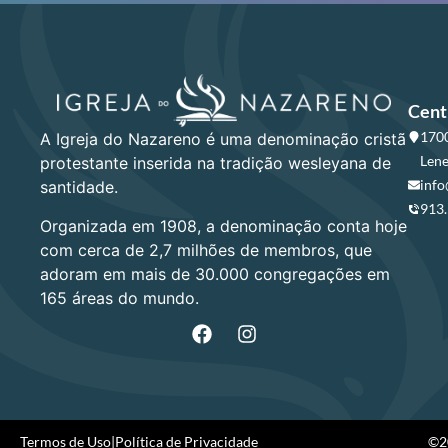
Cent
1700
A Igreja do Nazareno é uma denominação cristã
Lene
protestante inserida na tradição wesleyana de
info
santidade.
913
Organizada em 1908, a denominação conta hoje
com cerca de 2,7 milhões de membros, que
adoram em mais de 30.000 congregações em
165 áreas do mundo.
Termos de Uso
|
Política de Privacidade
©20