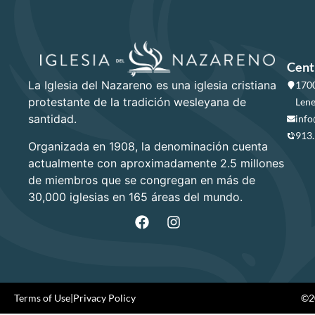
Cent
La Iglesia del Nazareno es una iglesia cristiana
1700
protestante de la tradición wesleyana de
Lene
santidad.
info
913
Organizada en 1908, la denominación cuenta
actualmente con aproximadamente 2.5 millones
de miembros que se congregan en más de
30,000 iglesias en 165 áreas del mundo.
Terms of Use
|
Privacy Policy
©20