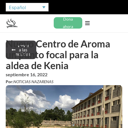
Español
Dona
ahora
Nuevo Centro de Aroma
Volver
a las
un punto focal para la
noticias
aldea de Kenia
septiembre 16, 2022
Por:
NOTICIAS NAZARENAS