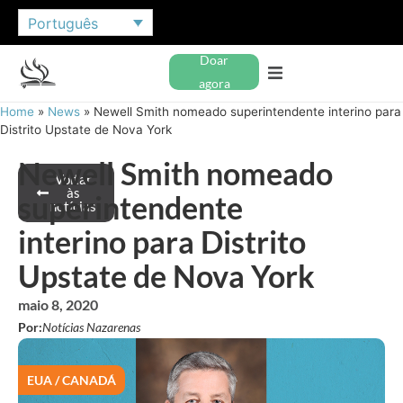
Português
Doar
agora
Home
»
News
»
Newell Smith nomeado superintendente interino para
Distrito Upstate de Nova York
Newell Smith nomeado
Voltar
às
superintendente
notícias
interino para Distrito
Upstate de Nova York
maio 8, 2020
Por:
Notícias Nazarenas
EUA / CANADÁ