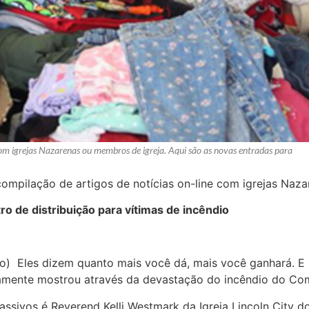
com igrejas Nazarenas ou membros de igreja. Aqui são as novas entradas para
ompilação de artigos de notícias on-line com igrejas Naz
ro de distribuição para vítimas de incêndio
ro) Eles dizem quanto mais você dá, mais você ganhará. E
damente mostrou através da devastação do incêndio do Co
assivos é Reverend Kelli Westmark da Igreja Lincoln City d