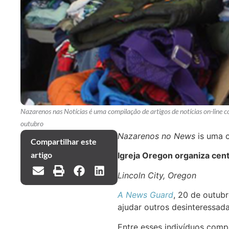
Nazarenos nas Notícias é uma compilação de artigos de notícias on-line 
outubro
Nazarenos no News
is uma c
Compartilhar este
artigo
Igreja Oregon organiza cent
Lincoln City, Oregon
A News Guard
, 20 de outub
ajudar outros desinteressa
Entre esses indivíduos comp