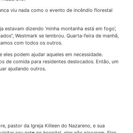
unca viu nada como o evento de incêndio florestal
ja estavam dizendo ‘minha montanha está em fogo’,
uados”, Westmark se lembrou. Quarta-feira de manhã,
uamos com todos os outros.
que eles podem ajudar aqueles em necessidade.
os de comida para residentes deslocados. Então, um
uar ajudando outros.
e, pastor da Igreja Killeen do Nazareno, e sua
isitar seu net
o
no hospital, eles não piscaram. Eles