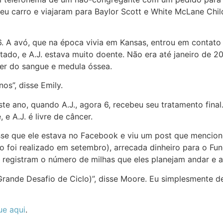
u carro e viajaram para Baylor Scott e White McLane Chil
6. A avó, que na época vivia em Kansas, entrou em contato
tado, e A.J. estava muito doente. Não era até janeiro de 2
cer do sangue e medula óssea.
nos”, disse Emily.
te ano, quando A.J., agora 6, recebeu seu tratamento final
e A.J. é livre de câncer.
se que ele estava no Facebook e viu um post que mencion
 foi realizado em setembro), arrecada dinheiro para o Fund
, registram o número de milhas que eles planejam andar e a
(Grande Desafio de Ciclo)”, disse Moore. Eu simplesmente d
ue aqui
.