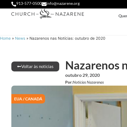
913-577-0500
info@nazarene.org
Que
Home
»
News
»
Nazarenos nas Notícias: outubro de 2020
Nazarenos n
Voltar às notícias
outubro 29, 2020
Por:
Notícias Nazarenas
EUA / CANADÁ