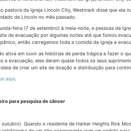
 pastora da Igreja Lincoln City, Westmark disse que ela n
ndado de Lincoln no mês passado.
da-feira (7 de setembro) à meia-noite, e pessoas da igre
 site de evacuação por algumas noites até que fomos evac
ânico, então carregamos toda a comida da igreja e evac
do ativa em ouvir as histórias de perda trágica e fazer o 
s a evacuação, eles deram quase todos os seus supriment
deia de criar um site de doação e distribuição para contin
ue aqui
.
eiro para pesquisa de câncer
e outubro) Quando o residente de Harker Heights Rick Moor
m telefonema de um não-congregante com um pedido para v