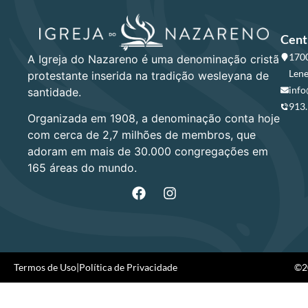
Cent
1700
A Igreja do Nazareno é uma denominação cristã
Lene
protestante inserida na tradição wesleyana de
info
santidade.
913
Organizada em 1908, a denominação conta hoje
com cerca de 2,7 milhões de membros, que
adoram em mais de 30.000 congregações em
165 áreas do mundo.
Termos de Uso
|
Política de Privacidade
©20