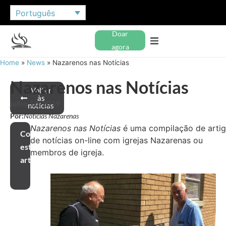
Português
Doar
agora
Home
»
News
»
Nazarenos nas Notícias
Nazarenos nas Notícias
Voltar
às
julho 10, 2019
notícias
Por:
Notícias Nazarenas
Nazarenos nas Notícias
é uma compilação de arti
Compartilhar
de notícias on-line com igrejas Nazarenas ou
este
membros de igreja.
artigo