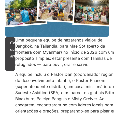
Uma pequena equipe de nazarenos viajou de
Compartilhar
Bangkok, na Tailândia, para Mae Sot (perto da
este
fronteira com Myanmar) no início de 2026 com um
artigo
propósito simples: estar presente com famílias de
refugiados — para ouvir, orar e servir.
A equipe incluiu o Pastor Dan (coordenador region
de desenvolvimento infantil), o Pastor Phanom
(superintendente distrital), um casal missionário do
Sudeste Asiático (SEA) e os parceiros globais Brit
Blackburn, Bejelyn Banguis e Misty Greiyer. Ao
chegarem, encontraram-se com líderes locais para
orientações e orações, preparando-se para pisar 