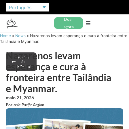
Português
Doar
agora
Home
»
News
»
Nazarenos levam esperança e cura à fronteira entre
Tailândia e Myanmar.
Nazarenos levam
Voltar
às
esperança e cura à
notícias
fronteira entre Tailândia
e Myanmar.
maio 21, 2026
Por:
Asia-Pacific Region