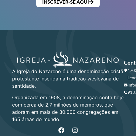
INSCREVER-SE AQUI
Cent
1700
A Igreja do Nazareno é uma denominação cristã
Lene
protestante inserida na tradição wesleyana de
info
santidade.
913
Organizada em 1908, a denominação conta hoje
com cerca de 2,7 milhões de membros, que
adoram em mais de 30.000 congregações em
165 áreas do mundo.