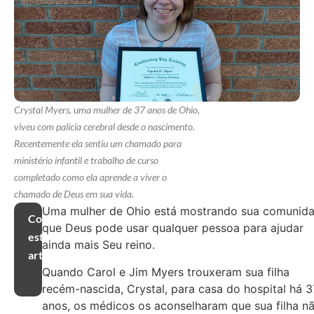
Crystal Myers, uma mulher de 37 anos de Ohio,
viveu com palícia cerebral desde o nascimento.
Recentemente ela sentiu um chamado para
ministério infantil e trabalho de curso
completado como ela aprende a viver o
chamado de Deus em sua vida.
Uma mulher de Ohio está mostrando sua comunid
Compartilhar
que Deus pode usar qualquer pessoa para ajudar
este
ainda mais Seu reino.
artigo
Quando Carol e Jim Myers trouxeram sua filha
recém-nascida, Crystal, para casa do hospital há 3
anos, os médicos os aconselharam que sua filha n