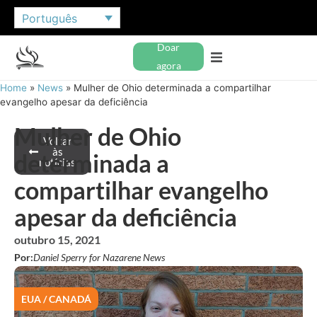
Português
Doar
agora
Home
»
News
»
Mulher de Ohio determinada a compartilhar
evangelho apesar da deficiência
Mulher de Ohio
Voltar
às
determinada a
notícias
compartilhar evangelho
apesar da deficiência
outubro 15, 2021
Por:
Daniel Sperry for Nazarene News
EUA / CANADÁ