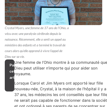
Crystal Myers, une femme de 37 ans de l'Ohio, a
vécu avec une paralysie cérébrale depuis la
naissance. Récemment, elle a senti un appel au
ministère des enfants et a terminé le travail de
cours alors qu'elle apprend à vivre l'appel de
Dieu sur sa vie.
Une femme de l’Ohio montre à sa communauté qu
Partager
Dieu peut utiliser n’importe qui pour aider son
cet
royaume.
article
Lorsque Carol et Jim Myers ont apporté leur fille
nouveau-née, Crystal, à la maison de l’hôpital il y a
37 ans, les médecins les ont conseillés que leur fill
ne serait pas capable de fonctionner dans la socié
et ont ordonné à ses parents de se concentrer sur