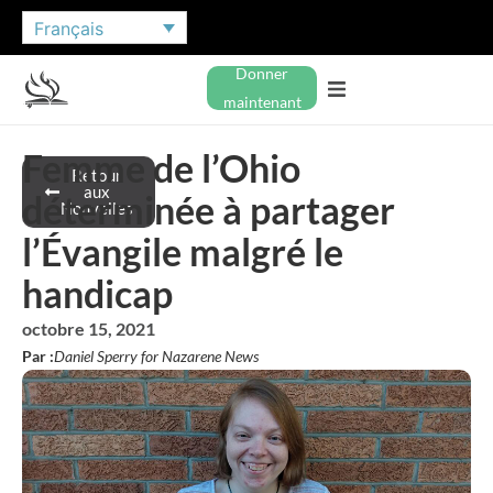
Français
Donner
maintenant
Femme de l’Ohio
Retour
aux
déterminée à partager
Nouvelles
l’Évangile malgré le
handicap
octobre 15, 2021
Par :
Daniel Sperry for Nazarene News