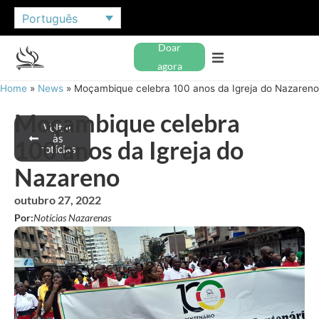
Português
Doar
agora
Home
»
News
»
Moçambique celebra 100 anos da Igreja do Nazareno
Moçambique celebra
Voltar
às
100 anos da Igreja do
notícias
Nazareno
outubro 27, 2022
Por:
Notícias Nazarenas