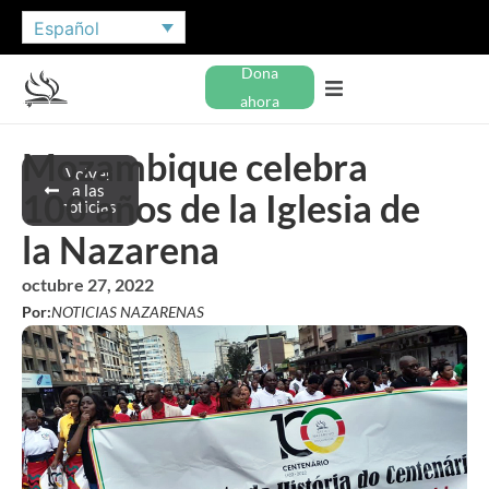
Español
Dona
ahora
Mozambique celebra
Volver
a las
100 años de la Iglesia de
noticias
la Nazarena
octubre 27, 2022
Por:
NOTICIAS NAZARENAS