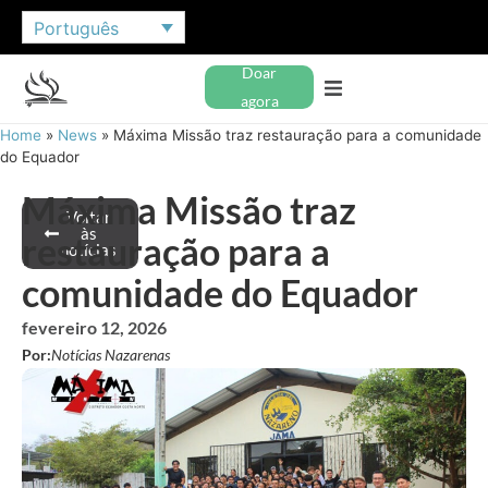
Português
Doar
agora
Home
»
News
»
Máxima Missão traz restauração para a comunidade
do Equador
Máxima Missão traz
Voltar
às
restauração para a
notícias
comunidade do Equador
fevereiro 12, 2026
Por:
Notícias Nazarenas