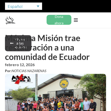
Español
Dona
ahora
Máxima Misión trae
Volver
a las
restauración a una
noticias
comunidad de Ecuador
febrero 12, 2026
Por:
NOTICIAS NAZARENAS