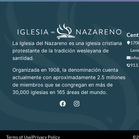
Cent
La Iglesia del Nazareno es una iglesia cristiana
1700
protestante de la tradición wesleyana de
Lene
santidad.
info
913
Organizada en 1908, la denominación cuenta
actualmente con aproximadamente 2.5 millones
de miembros que se congregan en más de
30,000 iglesias en 165 áreas del mundo.
Terms of Use
|
Privacy Policy
©20