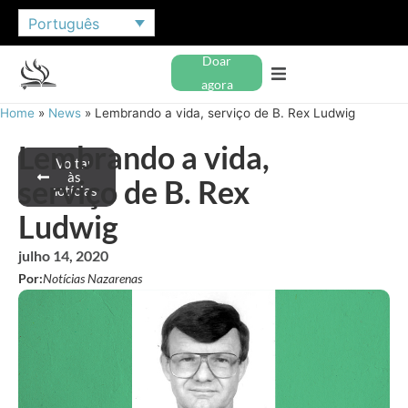
Português
Doar
agora
Home
»
News
»
Lembrando a vida, serviço de B. Rex Ludwig
Lembrando a vida,
Voltar
às
serviço de B. Rex
notícias
Ludwig
julho 14, 2020
Por:
Notícias Nazarenas