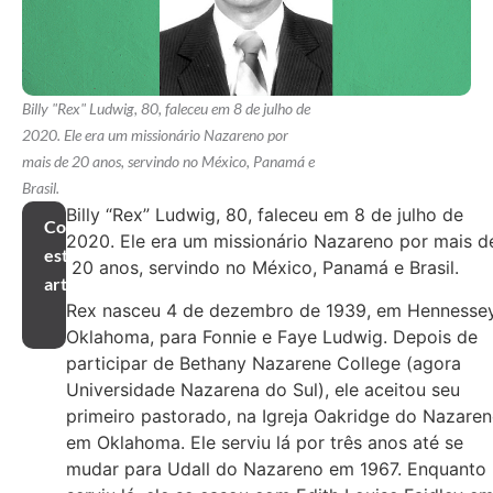
Billy "Rex" Ludwig, 80, faleceu em 8 de julho de
2020. Ele era um missionário Nazareno por
mais de 20 anos, servindo no México, Panamá e
Brasil.
Billy “Rex” Ludwig, 80, faleceu em 8 de julho de
Compartilhar
2020. Ele era um missionário Nazareno por mais d
este
20 anos, servindo no México, Panamá e Brasil.
artigo
Rex nasceu 4 de dezembro de 1939, em Hennessey
Oklahoma, para Fonnie e Faye Ludwig. Depois de
participar de Bethany Nazarene College (agora
Universidade Nazarena do Sul), ele aceitou seu
primeiro pastorado, na Igreja Oakridge do Nazare
em Oklahoma. Ele serviu lá por três anos até se
mudar para Udall do Nazareno em 1967. Enquanto