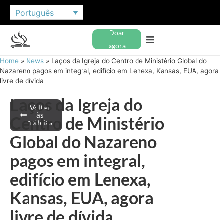
Português
Doar
agora
Home
»
News
»
Laços da Igreja do Centro de Ministério Global do
Nazareno pagos em integral, edifício em Lenexa, Kansas, EUA, agora
livre de dívida
Laços da Igreja do
Voltar
às
Centro de Ministério
notícias
Global do Nazareno
pagos em integral,
edifício em Lenexa,
Kansas, EUA, agora
livre de dívida