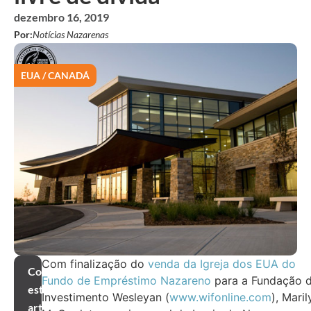
dezembro 16, 2019
Por:
Notícias Nazarenas
EUA / CANADÁ
Com finalização do
venda da Igreja dos EUA do
Compartilhar
Fundo de Empréstimo Nazareno
para a Fundação 
este
Investimento Wesleyan (
www.wifonline.com
), Maril
artigo