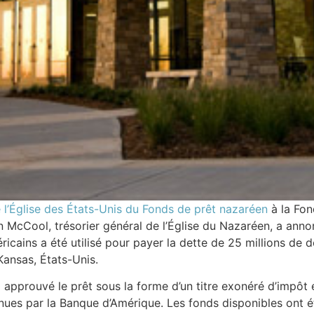
 l’Église des États-Unis du Fonds de prêt nazaréen
à la Fon
yn McCool, trésorier général de l’Église du Nazaréen, a anno
ricains a été utilisé pour payer la dette de 25 millions de 
Kansas, États-Unis.
 approuvé le prêt sous la forme d’un titre exonéré d’impôt é
nues par la Banque d’Amérique. Les fonds disponibles ont été