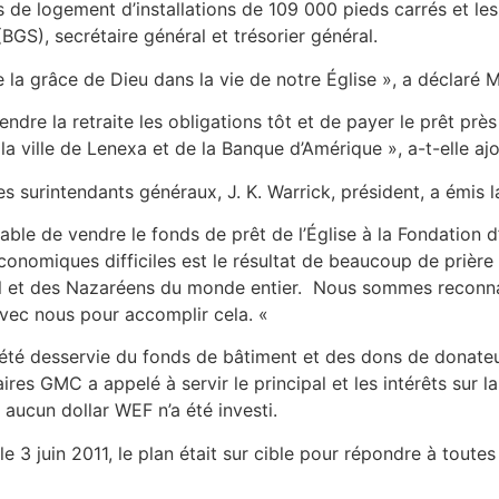
de logement d’installations de 109 000 pieds carrés et les 
GS), secrétaire général et trésorier général.
 la grâce de Dieu dans la vie de notre Église », a déclar
re la retraite les obligations tôt et de payer le prêt près 
la ville de Lenexa et de la Banque d’Amérique », a-t-elle ajo
 surintendants généraux, J. K. Warrick, président, a émis la
able de vendre le fonds de prêt de l’Église à la Fondation 
nomiques difficiles est le résultat de beaucoup de prière e
l et des Nazaréens du monde entier. Nous sommes reconnais
 avec nous pour accomplir cela. «
té desservie du fonds de bâtiment et des dons de donateur
ires GMC a appelé à servir le principal et les intérêts sur
 aucun dollar WEF n’a été investi.
 3 juin 2011, le plan était sur cible pour répondre à toutes