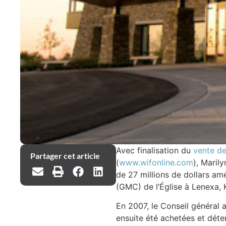
Avec finalisation du
vente de
Partager cet article
(
www.wifonline.com
), Maril
de 27 millions de dollars amé
(GMC) de l’Église à Lenexa, 
En 2007, le Conseil général a
ensuite été achetées et déte