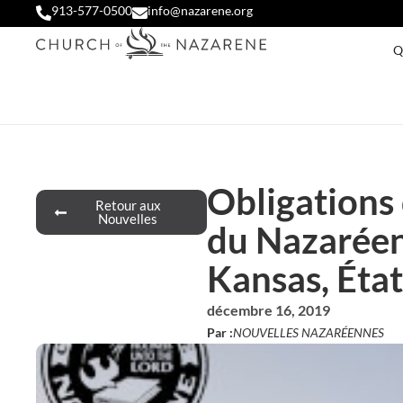
913-577-0500
info@nazarene.org
Q
Obligations 
Retour aux
Nouvelles
du Nazaréen 
Kansas, État
décembre 16, 2019
Par :
NOUVELLES NAZARÉENNES