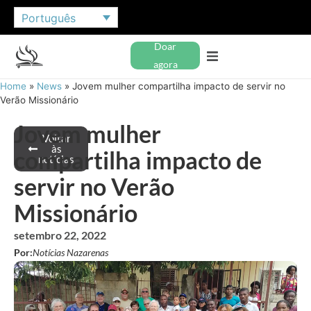
Português
Doar
agora
Home
»
News
»
Jovem mulher compartilha impacto de servir no
Verão Missionário
Jovem mulher
Voltar
às
compartilha impacto de
notícias
servir no Verão
Missionário
setembro 22, 2022
Por:
Notícias Nazarenas