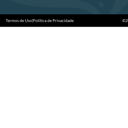
Termos de Uso
|
Política de Privacidade
©20