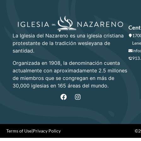
Cent
La Iglesia del Nazareno es una iglesia cristiana
1700
protestante de la tradición wesleyana de
Lene
santidad.
info
913
Organizada en 1908, la denominación cuenta
actualmente con aproximadamente 2.5 millones
de miembros que se congregan en más de
30,000 iglesias en 165 áreas del mundo.
Terms of Use
|
Privacy Policy
©20