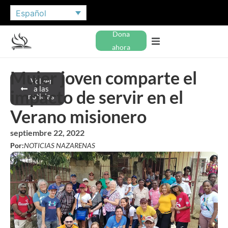
Español
Dona
ahora
Mujer joven comparte el
Volver
a las
impacto de servir en el
noticias
Verano misionero
septiembre 22, 2022
Por:
NOTICIAS NAZARENAS