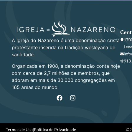
Cent
1700
A Igreja do Nazareno é uma denominação cristã
Lene
protestante inserida na tradição wesleyana de
info
santidade.
913
Organizada em 1908, a denominação conta hoje
com cerca de 2,7 milhões de membros, que
adoram em mais de 30.000 congregações em
165 áreas do mundo.
Termos de Uso
|
Política de Privacidade
©20