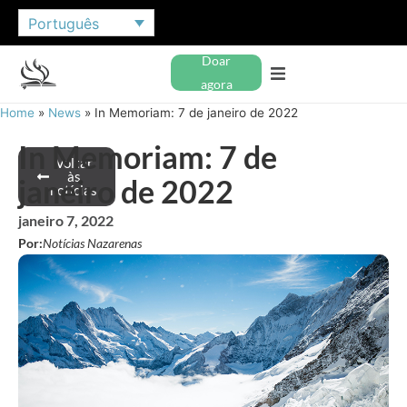
Português
Doar
agora
Home
»
News
»
In Memoriam: 7 de janeiro de 2022
In Memoriam: 7 de
Voltar
às
janeiro de 2022
notícias
janeiro 7, 2022
Por:
Notícias Nazarenas