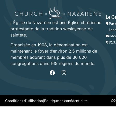
Le C
L’Église du Nazaréen est une Église chrétienne
Park
protestante de la tradition wesleyenne-de
Lene
sainteté.
info
913
Organisée en 1908, la dénomination est
maintenant le foyer d’environ 2,5 millions de
membres adorant dans plus de 30 000
congrégations dans 165 régions du monde.
Conditions d'utilisation
|
Politique de confidentialité
©20