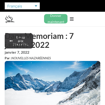
Français
Donner
maintenant
Dans Memoriam : 7
Retour
aux
janvier 2022
Nouvelles
janvier 7, 2022
Par :
NOUVELLES NAZARÉENNES