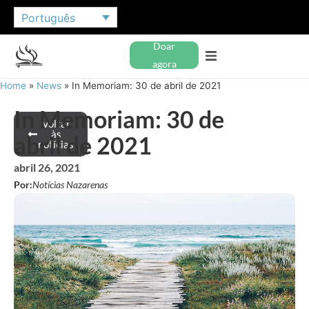
Português
Doar
agora
Home
»
News
»
In Memoriam: 30 de abril de 2021
In Memoriam: 30 de
Voltar
às
abril de 2021
notícias
abril 26, 2021
Por:
Notícias Nazarenas