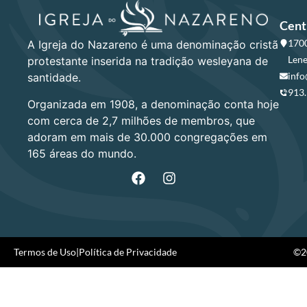
Cent
1700
A Igreja do Nazareno é uma denominação cristã
Lene
protestante inserida na tradição wesleyana de
info
santidade.
913
Organizada em 1908, a denominação conta hoje
com cerca de 2,7 milhões de membros, que
adoram em mais de 30.000 congregações em
165 áreas do mundo.
Termos de Uso
|
Política de Privacidade
©20