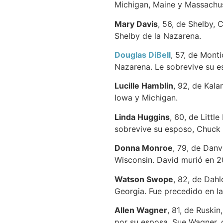
Michigan, Maine y Massachu
Mary Davis
, 56, de Shelby, 
Shelby de la Nazarena.
Douglas DiBell
, 57, de Monti
Nazarena. Le sobrevive su e
Lucille Hamblin
, 92, de Kala
Iowa y Michigan.
Linda Huggins
, 60, de Littl
sobrevive su esposo, Chuck
Donna Monroe
, 79, de Danvi
Wisconsin. David murió en 2
Watson Swope
, 82, de Dahl
Georgia. Fue precedido en l
Allen Wagner
, 81, de Ruskin
por su esposa, Sue Wagner, 