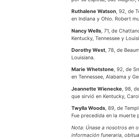
Ruthalene Watson
, 92, de T
en Indiana y Ohio. Robert mu
Nancy Wells
, 71, de Chattan
Kentucky, Tennessee y Louis
Dorothy West
, 78, de Beaum
Louisiana.
Marie Whetstone
, 92, de S
en Tennessee, Alabama y Geo
Jeannette Wienecke
, 98, d
que sirvió en Kentucky, Caro
Twylla Woods
, 89, de Templ
Fue precedida en la muerte p
Nota: Únase a nosotros en or
información funeraria, obitua