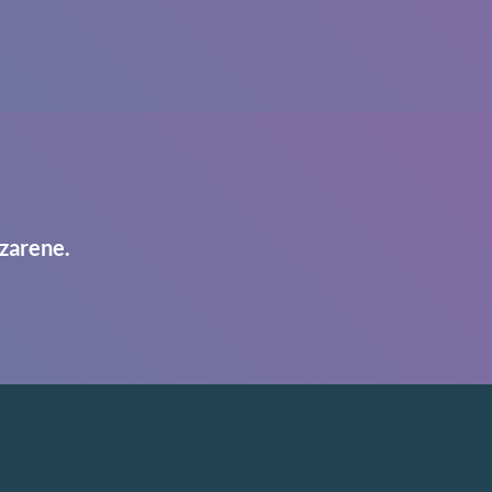
zarene.