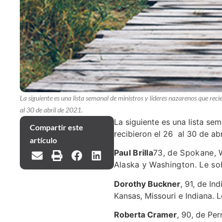
La siguiente es una lista semanal de ministros y líderes nazarenos que reci
al 30 de abril de 2021.
La siguiente es una lista se
Compartir este
recibieron el 26 al 30 de abr
artículo
Paul Brilla
73, de Spokane, W
Alaska y Washington. Le sob
Dorothy Buckner
, 91, de In
Kansas, Missouri e Indiana. 
Roberta Cramer
, 90, de Per