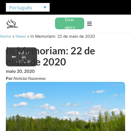
Português
Doar
agora
Home
»
News
»
In Memoriam: 22 de maio de 2020
In Memoriam: 22 de
Voltar
às
maio de 2020
notícias
maio 20, 2020
Por:
Notícias Nazarenas