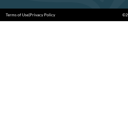
Terms of Use
|
Privacy Policy
©20