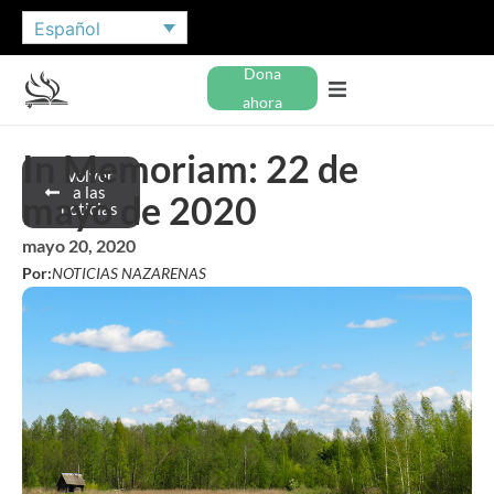
Español
Dona
ahora
In Memoriam: 22 de
Volver
a las
mayo de 2020
noticias
mayo 20, 2020
Por:
NOTICIAS NAZARENAS