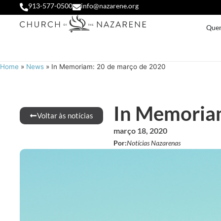
913-577-0500
info@nazarene.org
Que
Home
»
News
»
In Memoriam: 20 de março de 2020
In Memoriam
Voltar às notícias
março 18, 2020
Por:
Notícias Nazarenas