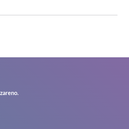
azareno.