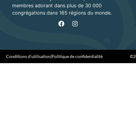
membres adorant dans plus de 30 000
congrégations dans 165 régions du monde.
Conditions d'utilisation
|
Politique de confidentialité
©20