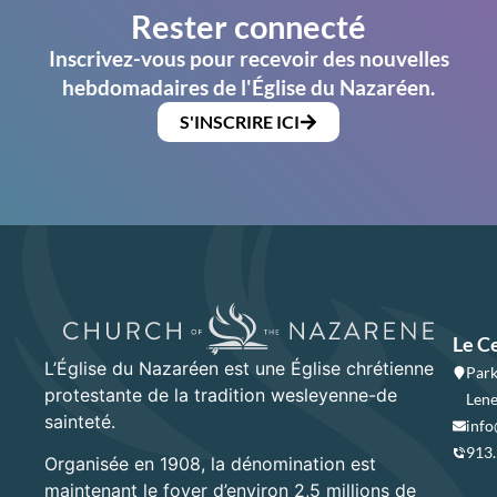
Rester connecté
Inscrivez-vous pour recevoir des nouvelles
hebdomadaires de l'Église du Nazaréen.
S'INSCRIRE ICI
Le C
L’Église du Nazaréen est une Église chrétienne
Park
protestante de la tradition wesleyenne-de
Lene
sainteté.
info
913
Organisée en 1908, la dénomination est
maintenant le foyer d’environ 2,5 millions de