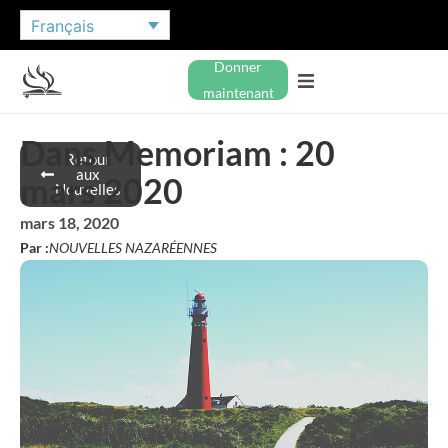
Français
Donner
maintenant
Dans Memoriam : 20
Retour
aux
mars 2020
Nouvelles
mars 18, 2020
Par :
NOUVELLES NAZARÉENNES