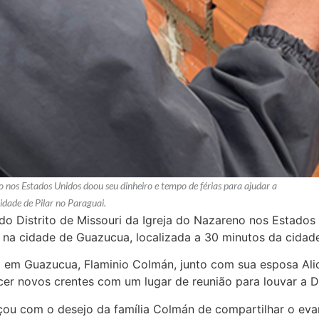
 nos Estados Unidos doou seu dinheiro e tempo de férias para ajudar a
idade de Pilar no Paraguai.
do Distrito de Missouri da Igreja do Nazareno nos Estados
a na cidade de Guazucua, localizada a 30 minutos da cidade
ão em Guazucua, Flaminio Colmán, junto com sua esposa Al
cer novos crentes com um lugar de reunião para louvar a 
ou com o desejo da família Colmán de compartilhar o evan