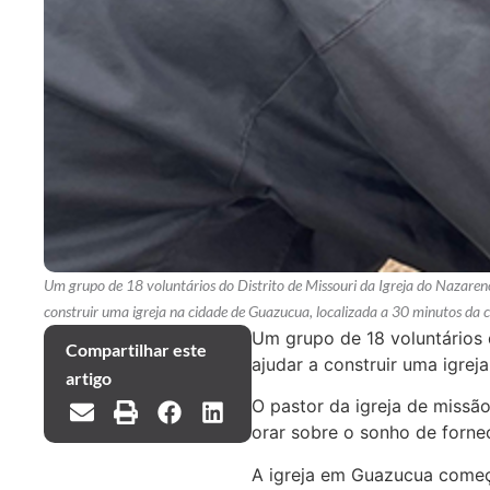
Um grupo de 18 voluntários do Distrito de Missouri da Igreja do Nazareno
construir uma igreja na cidade de Guazucua, localizada a 30 minutos da c
Um grupo de 18 voluntários 
Compartilhar este
ajudar a construir uma igrej
artigo
O pastor da igreja de miss
orar sobre o sonho de forne
A igreja em Guazucua começ