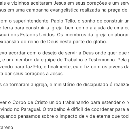
ais e vizinhos aceitaram Jesus em seus corações e um se
sus em uma campanha evangelística realizada na praça de
m o superintendente, Pablo Tello, o sonho de construir um
 terra para construir a igreja, bem como a ajuda de uma e
ssouri dos Estados Unidos. Os membros da igreja colabor
xpansão do reino de Deus nesta parte do globo.
evo acordar com o desejo de servir a Deus onde quer que s
, e um membro da equipe de Trabalho e Testemunho. Pela 
endo para fazê-lo, e finalmente, eu o fiz com os jovens d
a dar seus corações a Jesus.
s se tornaram a igreja, e ministério de discipulado é reali
er o Corpo de Cristo unido trabalhando para estender o re
vindo no Paraguai. O trabalho é difícil de coordenar para
 quando pensamos sobre o impacto de vida eterna que todo
zareno