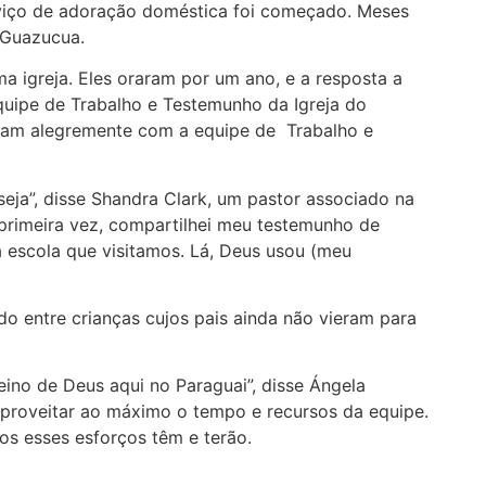
rviço de adoração doméstica foi começado. Meses
 Guazucua.
a igreja. Eles oraram por um ano, e a resposta a
quipe de Trabalho e Testemunho da Igreja do
aram alegremente com a equipe de Trabalho e
eja”, disse Shandra Clark, um pastor associado na
primeira vez, compartilhei meu testemunho de
a escola que visitamos. Lá, Deus usou (meu
zado entre crianças cujos pais ainda não vieram para
ino de Deus aqui no Paraguai”, disse Ángela
 aproveitar ao máximo o tempo e recursos da equipe.
s esses esforços têm e terão.