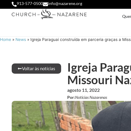
913-577-0500
info@nazarene.org
Que
Home
»
News
»
Igreja Paraguai construída em parceria graças a Mis
Igreja Parag
Voltar às notícias
Missouri Na
agosto 11, 2022
Por:
Notícias Nazarenas