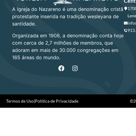
Cent
1700
A Igreja do Nazareno é uma denominação cristã
Lene
protestante inserida na tradição wesleyana de
info
santidade.
913
Organizada em 1908, a denominação conta hoje
com cerca de 2,7 milhões de membros, que
adoram em mais de 30.000 congregações em
165 áreas do mundo.
Termos de Uso
|
Política de Privacidade
©20