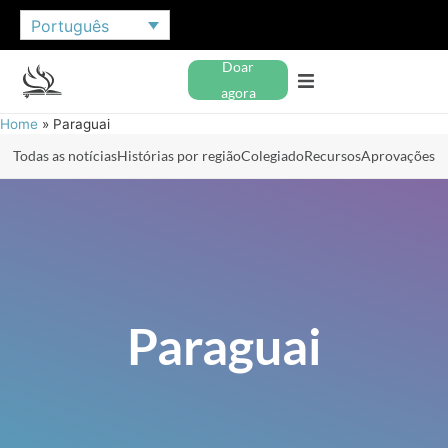
Português
Doar
agora
Home
»
Paraguai
Todas as notícias
Histórias por região
Colegiado
Recursos
Aprovações
Paraguai