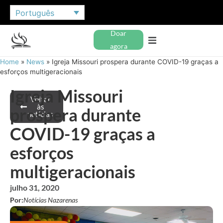
Português
Doar
agora
Home
»
News
»
Igreja Missouri prospera durante COVID-19 graças a
esforços multigeracionais
Igreja Missouri
Voltar
às
prospera durante
notícias
COVID-19 graças a
esforços
multigeracionais
julho 31, 2020
Por:
Notícias Nazarenas