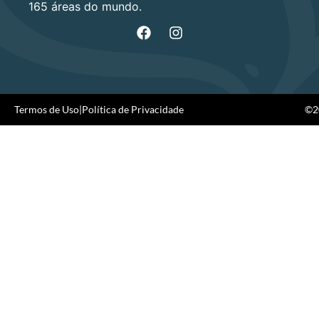
165 áreas do mundo.
Termos de Uso
|
Política de Privacidade
©20