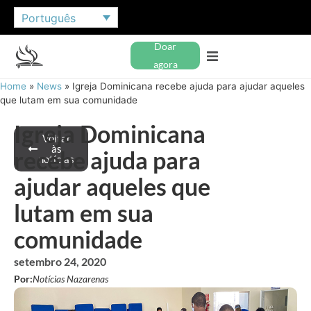
Português
Doar
agora
Home
»
News
»
Igreja Dominicana recebe ajuda para ajudar aqueles
que lutam em sua comunidade
Igreja Dominicana
Voltar
às
recebe ajuda para
notícias
ajudar aqueles que
lutam em sua
comunidade
setembro 24, 2020
Por:
Notícias Nazarenas