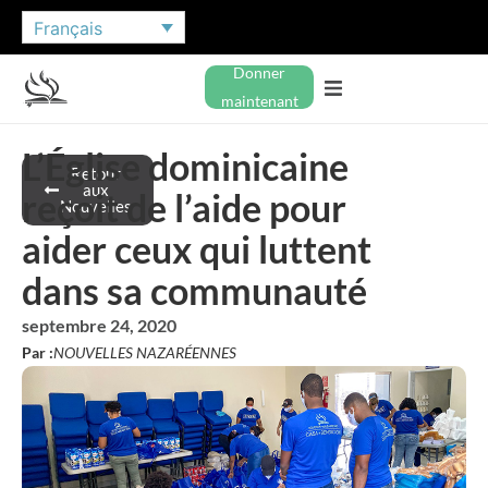
Français
Donner
maintenant
L’Église dominicaine
Retour
aux
reçoit de l’aide pour
Nouvelles
aider ceux qui luttent
dans sa communauté
septembre 24, 2020
Par :
NOUVELLES NAZARÉENNES