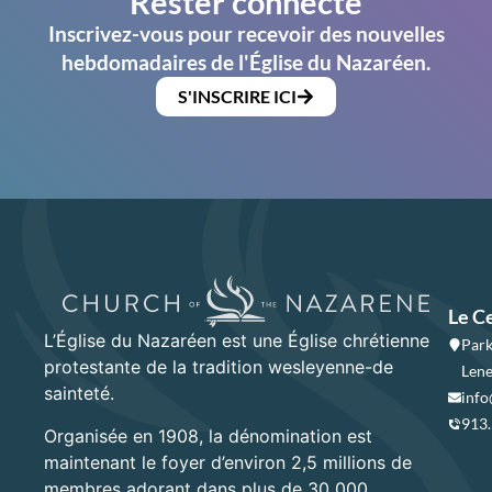
Rester connecté
Inscrivez-vous pour recevoir des nouvelles
hebdomadaires de l'Église du Nazaréen.
S'INSCRIRE ICI
Le C
L’Église du Nazaréen est une Église chrétienne
Park
protestante de la tradition wesleyenne-de
Lene
sainteté.
info
913
Organisée en 1908, la dénomination est
maintenant le foyer d’environ 2,5 millions de
membres adorant dans plus de 30 000