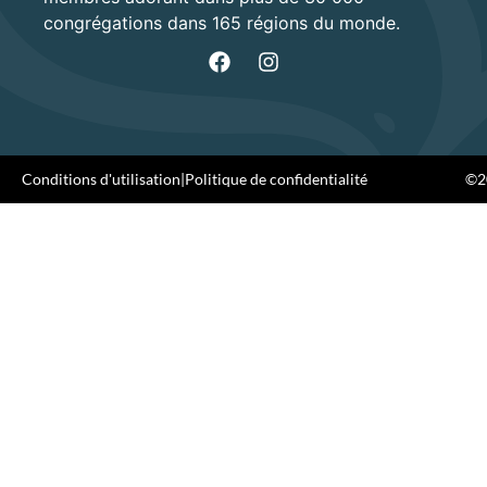
congrégations dans 165 régions du monde.
Conditions d'utilisation
|
Politique de confidentialité
©20