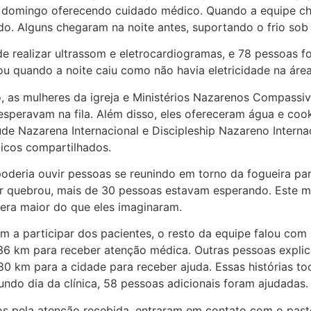
m domingo oferecendo cuidado médico. Quando a equipe ch
do. Alguns chegaram na noite antes, suportando o frio s
e realizar ultrassom e eletrocardiogramas, e 78 pessoas f
u quando a noite caiu como não havia eletricidade na área
 as mulheres da igreja e Ministérios Nazarenos Compassiv
speravam na fila. Além disso, eles ofereceram água e co
ude Nazarena Internacional e Discipleship Nazareno Intern
licos compartilhados.
oderia ouvir pessoas se reunindo em torno da fogueira par
 quebrou, mais de 30 pessoas estavam esperando. Este m
era maior do que eles imaginaram.
 participar dos pacientes, o resto da equipe falou com 
36 km para receber atenção médica. Outras pessoas expli
 80 km para a cidade para receber ajuda. Essas histórias 
ndo dia da clínica, 58 pessoas adicionais foram ajudadas.
atos pela atenção recebida, entraram em contato com o pas