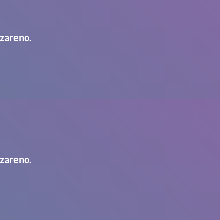
azareno.
azareno.