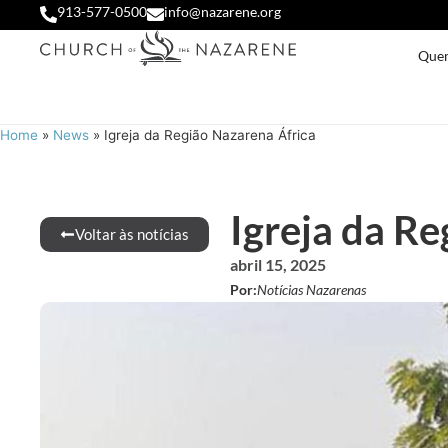
913-577-0500
info@nazarene.org
Que
Home
»
News
»
Igreja da Região Nazarena África
Igreja da R
Voltar às notícias
abril 15, 2025
Por:
Notícias Nazarenas