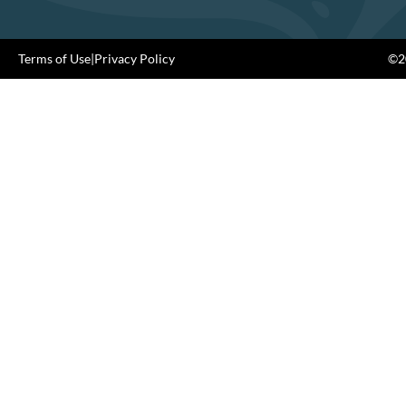
Terms of Use
|
Privacy Policy
©20