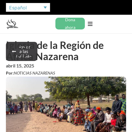
Español
Dona
ahora
Iglesia de la Región de
Volver
a las
África Nazarena
noticias
abril 15, 2025
Por:
NOTICIAS NAZARENAS