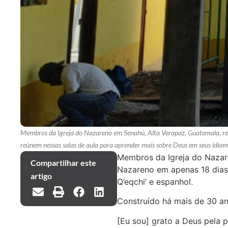
Membros da Igreja do Nazareno em Senahú, Alta Verapaz, Guatemala, rec
reúnem nessas salas de aula para aprender mais sobre Deus em seus idioma
Membros da Igreja do Nazare
Compartilhar este
Nazareno em apenas 18 dias.
artigo
Q’eqchi’ e espanhol.
Construído há mais de 30 an
[Eu sou] grato a Deus pela 