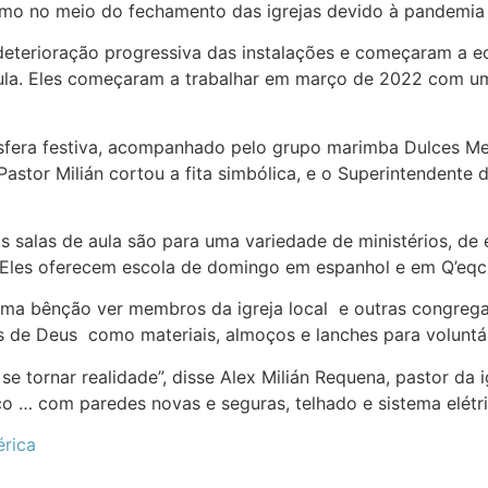
smo no meio do fechamento das igrejas devido à pandemia 
 deterioração progressiva das instalações e começaram a e
aula. Eles começaram a trabalhar em março de 2022 com u
fera festiva, acompanhado pelo grupo marimba Dulces Mel
Pastor Milián cortou a fita simbólica, e o Superintendente
s salas de aula são para uma variedade de ministérios, de 
 Eles oferecem escola de domingo em espanhol e em Q’eqch
 uma bênção ver membros da igreja local e outras congreg
 de Deus como materiais, almoços e lanches para voluntár
se tornar realidade”, disse Alex Milián Requena, pastor d
co … com paredes novas e seguras, telhado e sistema elétri
rica