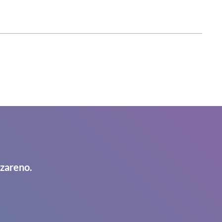
azareno.