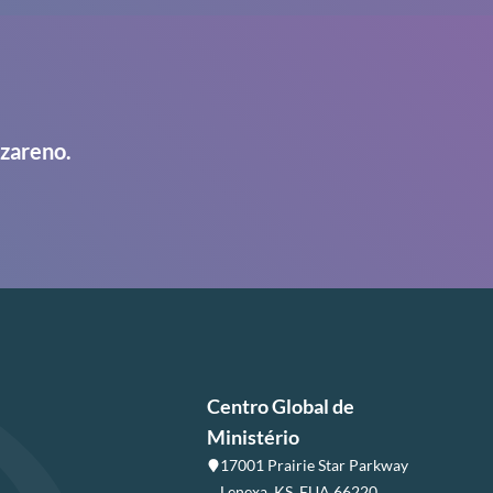
azareno.
Centro Global de
Ministério
17001 Prairie Star Parkway
Lenexa, KS, EUA 66220