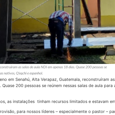
onstruíram as salas de aula NDI em apenas 18 dias. Quase 200 pessoas se
s nativos, Q'eqchi e espanhol.
no em Senahú, Alta Verapaz, Guatemala, reconstruíram as s
 Quase 200 pessoas se reúnem nessas salas de aula para 
os, as instalações tinham recursos limitados e estavam em
provisão, para nossos líderes – especialmente o pastor – 