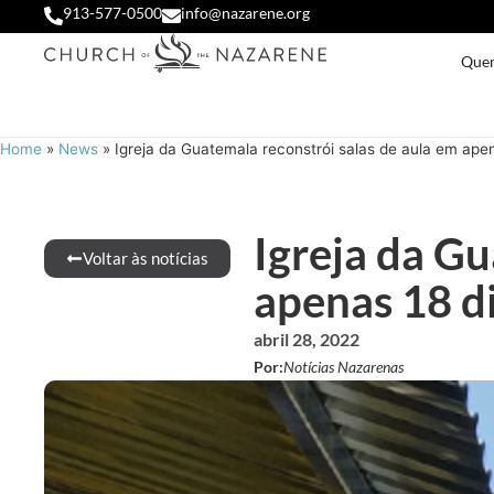
913-577-0500
info@nazarene.org
Que
Home
»
News
»
Igreja da Guatemala reconstrói salas de aula em apen
Igreja da Gu
Voltar às notícias
apenas 18 d
abril 28, 2022
Por:
Notícias Nazarenas