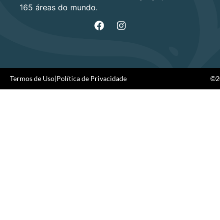
165 áreas do mundo.
Termos de Uso
|
Política de Privacidade
©20