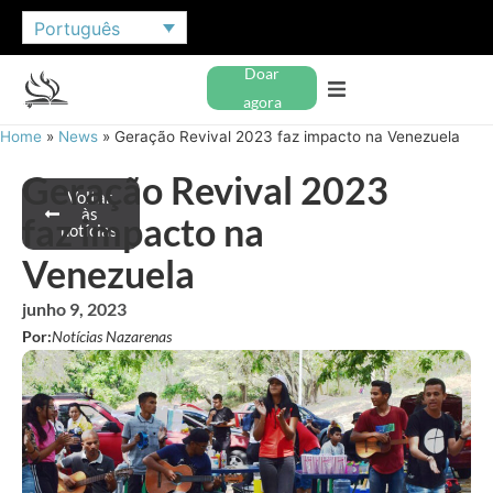
Português
Doar
agora
Home
»
News
»
Geração Revival 2023 faz impacto na Venezuela
Geração Revival 2023
Voltar
às
faz impacto na
notícias
Venezuela
junho 9, 2023
Por:
Notícias Nazarenas