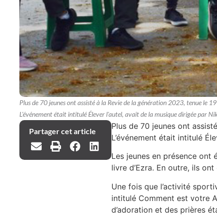
Plus de 70 jeunes ont assisté à la Revie de la génération 2023, tenue le 19
L'événement était intitulé Élever l'autel, avait de la musique dirigée par
Plus de 70 jeunes ont assisté
Partager cet article
L’événement était intitulé Él
Les jeunes en présence ont ét
livre d’Ezra. En outre, ils o
Une fois que l’activité sport
intitulé Comment est votre Au
d’adoration et des prières ét