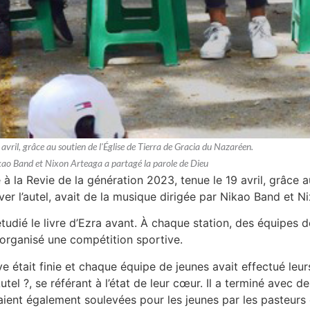
 avril, grâce au soutien de l'Église de Tierra de Gracia du Nazaréen.
 Nikao Band et Nixon Arteaga a partagé la parole de Dieu
 à la Revie de la génération 2023, tenue le 19 avril, grâce 
ever l’autel, avait de la musique dirigée par Nikao Band et 
udié le livre d’Ezra avant. À chaque station, des équipes de
nt organisé une compétition sportive.
ive était finie et chaque équipe de jeunes avait effectué leur
tel ?, se référant à l’état de leur cœur. Il a terminé avec d
aient également soulevées pour les jeunes par les pasteurs 