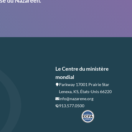
ise du Nazaréen.
Le Centre du ministère
mondial
Parkway 17001 Prairie Star
Lenexa, KS, États-Unis 66220
info@nazarene.org
913.577.0500