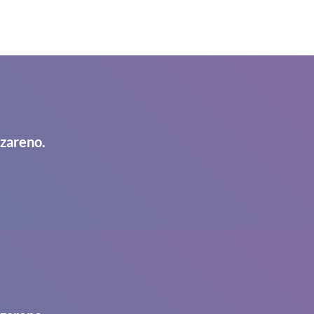
azareno.