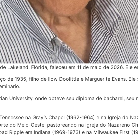
, de Lakeland, Flórida, faleceu em 11 de maio de 2026. Ele e
o de 1935, filho de Ilow Doolittle e Marguerite Evans. Ele
eminário.
tian University, onde obteve seu diploma de bacharel, seu
 Tennessee na Gray’s Chapel (1962-1964) e na Igreja do N
orte do Meio-Oeste, pastoreando na Igreja do Nazareno C
oad Ripple em Indiana (1969-1973) e na Milwaukee First (1