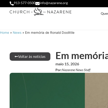
913-577-0500
info@nazarene.org
Que
Home
»
News
»
Em memória de Ronald Doolittle
Em memória 
Voltar às notícias
maio 15, 2026
Por:
Nazarene News Staff