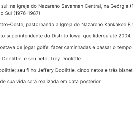
 sul, na Igreja do Nazareno Savannah Central, na Geórgia (
do Sul (1976-1987).
tro-Oeste, pastoreando a Igreja do Nazareno Kankakee First
ito superintendente do Distrito Iowa, que liderou até 2004.
gostava de jogar golfe, fazer caminhadas e passar o tempo
Doolittle, e seu neto, Trey Doolittle.
little; seu filho Jeffery Doolittle, cinco netos e três bisnet
 sua vida será realizada em data posterior.