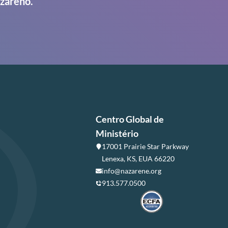
azareno.
Centro Global de
Ministério
17001 Prairie Star Parkway
Lenexa, KS, EUA 66220
info@nazarene.org
913.577.0500