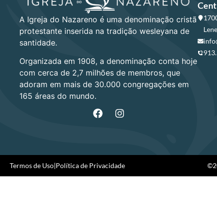
Cent
1700
A Igreja do Nazareno é uma denominação cristã
Lene
protestante inserida na tradição wesleyana de
info
santidade.
913
Organizada em 1908, a denominação conta hoje
com cerca de 2,7 milhões de membros, que
adoram em mais de 30.000 congregações em
165 áreas do mundo.
Termos de Uso
|
Política de Privacidade
©20