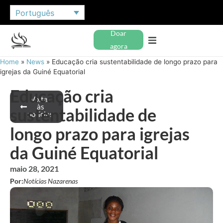
Português
Doar
agora
Home
»
News
»
Educação cria sustentabilidade de longo prazo para
igrejas da Guiné Equatorial
Educação cria
Voltar
às
sustentabilidade de
notícias
longo prazo para igrejas
da Guiné Equatorial
maio 28, 2021
Por:
Notícias Nazarenas