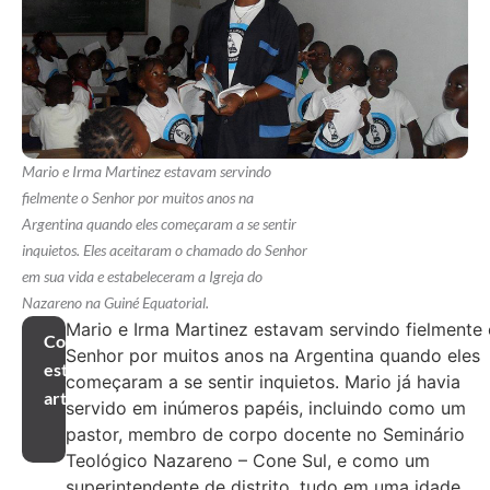
Mario e Irma Martinez estavam servindo
fielmente o Senhor por muitos anos na
Argentina quando eles começaram a se sentir
inquietos. Eles aceitaram o chamado do Senhor
em sua vida e estabeleceram a Igreja do
Nazareno na Guiné Equatorial.
Mario e Irma Martinez estavam servindo fielmente
Compartilhar
Senhor por muitos anos na Argentina quando eles
este
começaram a se sentir inquietos. Mario já havia
artigo
servido em inúmeros papéis, incluindo como um
pastor, membro de corpo docente no Seminário
Teológico Nazareno – Cone Sul, e como um
superintendente de distrito, tudo em uma idade