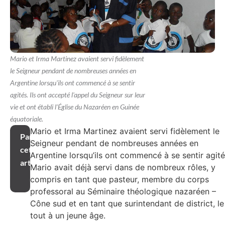
Mario et Irma Martinez avaient servi fidèlement
le Seigneur pendant de nombreuses années en
Argentine lorsqu'ils ont commencé à se sentir
agités. Ils ont accepté l'appel du Seigneur sur leur
vie et ont établi l'Église du Nazaréen en Guinée
équatoriale.
Mario et Irma Martinez avaient servi fidèlement le
Partager
Seigneur pendant de nombreuses années en
cet
Argentine lorsqu’ils ont commencé à se sentir agité
article
Mario avait déjà servi dans de nombreux rôles, y
compris en tant que pasteur, membre du corps
professoral au Séminaire théologique nazaréen –
Cône sud et en tant que surintendant de district, le
tout à un jeune âge.