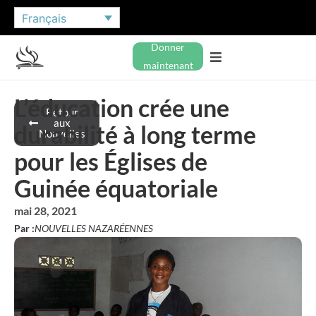
Français
Donner
maintenant
L’éducation crée une
Retour
aux
durabilité à long terme
Nouvelles
pour les Églises de
Guinée équatoriale
mai 28, 2021
Par :
NOUVELLES NAZARÉENNES