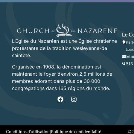
Le C
L’Église du Nazaréen est une Église chrétienne
Park
protestante de la tradition wesleyenne-de
Lene
sainteté.
info
913
Organisée en 1908, la dénomination est
maintenant le foyer d’environ 2,5 millions de
membres adorant dans plus de 30 000
congrégations dans 165 régions du monde.
Conditions d'utilisation
|
Politique de confidentialité
©20