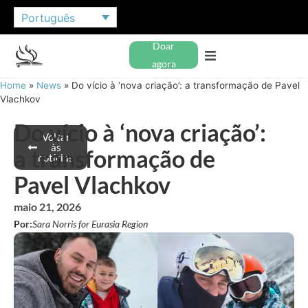
Português
Doar
agora
Home
»
News
»
Do vício à ‘nova criação’: a transformação de Pavel
Vlachkov
Do vício à ‘nova criação’:
Voltar
às
a transformação de
notícias
Pavel Vlachkov
maio 21, 2026
Por:
Sara Norris for Eurasia Region