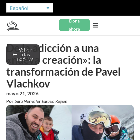
Español
Dona
ahora
De la adicción a una
Volver
a las
«nueva creación»: la
noticias
transformación de Pavel
Vlachkov
mayo 21, 2026
Por:
Sara Norris for Eurasia Region