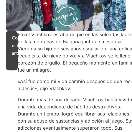
Pavel Vlachkov estaba de pie en las soleadas lade
Compartir
de las montañas de Bulgaria junto a su esposa.
este
Vieron a su hijo de seis años esquiar por una colin
artículo
recubierta de nieve polvo; y a Vlachkov se le llenó 
corazón de orgullo. El pequeño momento en famili
fue un milagro.
«Así fue como mi vida cambió después de que reci
a Jesús», dijo Vlachkov.
Durante más de una década, Vlachkov había vivid
una vida dependiente de hábitos destructivos.
Durante un tiempo, logró equilibrar sus relaciones
con su abuso de sustancias y adicción al juego. Su
adicciones eventualmente superaron todo. Sus