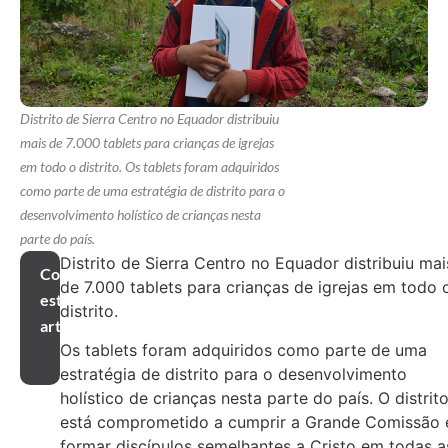
Distrito de Sierra Centro no Equador distribuiu
mais de 7.000 tablets para crianças de igrejas
em todo o distrito. Os tablets foram adquiridos
como parte de uma estratégia de distrito para o
desenvolvimento holístico de crianças nesta
parte do país.
Distrito de Sierra Centro no Equador distribuiu mai
Compartilhar
de 7.000 tablets para crianças de igrejas em todo 
este
distrito.
artigo
Os tablets foram adquiridos como parte de uma
estratégia de distrito para o desenvolvimento
holístico de crianças nesta parte do país. O distrit
está comprometido a cumprir a Grande Comissão 
formar discípulos semelhantes a Cristo em todas a