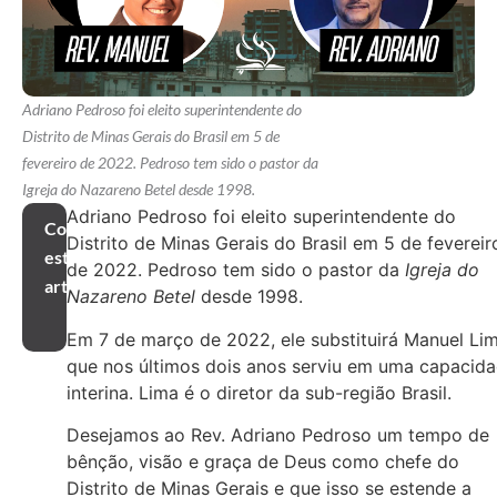
Adriano Pedroso foi eleito superintendente do
Distrito de Minas Gerais do Brasil em 5 de
fevereiro de 2022. Pedroso tem sido o pastor da
Igreja do Nazareno Betel desde 1998.
Adriano Pedroso foi eleito superintendente do
Compartilhar
Distrito de Minas Gerais do Brasil em 5 de fevereir
este
de 2022. Pedroso tem sido o pastor da
Igreja do
artigo
Nazareno Betel
desde 1998.
Em 7 de março de 2022, ele substituirá Manuel Lim
que nos últimos dois anos serviu em uma capacid
interina. Lima é o diretor da sub-região Brasil.
Desejamos ao Rev. Adriano Pedroso um tempo de
bênção, visão e graça de Deus como chefe do
Distrito de Minas Gerais e que isso se estende a