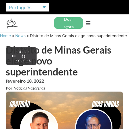
Português
Doar
agora
Home
»
News
»
Distrito de Minas Gerais elege novo superintendente
Distrito de Minas Gerais
Voltar
às
elege novo
notícias
superintendente
fevereiro 18, 2022
Por:
Notícias Nazarenas