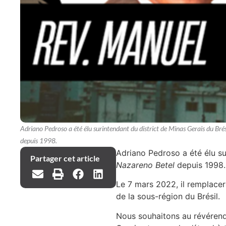
Adriano Pedroso a été élu surintendant du district de Minas Gerais du Brési
depuis 1998.
Adriano Pedroso a été élu sur
Partager cet article
Nazareno Betel
depuis 1998.
Le 7 mars 2022, il remplacer
de la sous-région du Brésil.
Nous souhaitons au révérend