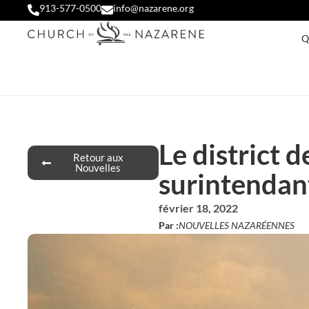
913-577-0500
info@nazarene.org
Q
Le district 
Retour aux
Nouvelles
surintendan
février 18, 2022
Par :
NOUVELLES NAZARÉENNES